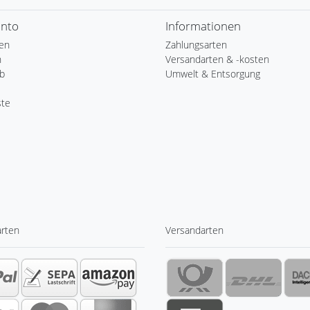
onto
Informationen
ren
Zahlungsarten
n
Versandarten & -kosten
b
Umwelt & Entsorgung
ste
arten
Versandarten