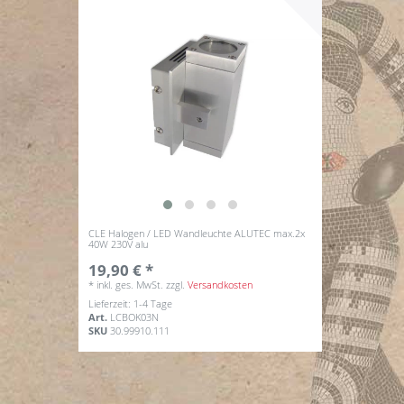
CLE Halogen / LED Wandleuchte ALUTEC max.2x
40W 230V alu
19,90 € *
*
inkl. ges. MwSt.
zzgl.
Versandkosten
Lieferzeit: 1-4 Tage
Art.
LCBOK03N
SKU
30.99910.111