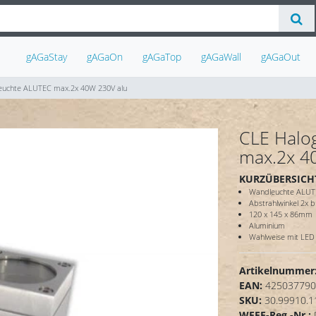
gAGaStay
gAGaOn
gAGaTop
gAGaWall
gAGaOut
euchte ALUTEC max.2x 40W 230V alu
CLE Halo
max.2x 4
KURZÜBERSICH
Wandleuchte ALUT
Abstrahlwinkel 2x b
120 x 145 x 86mm
Aluminium
Wahlweise mit LED 
Artikelnummer
EAN:
425037790
SKU:
30.99910.1
WEEE-Reg.-Nr.: