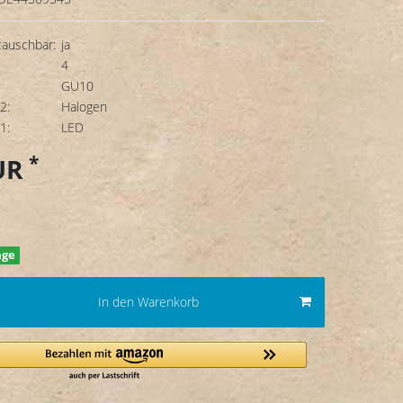
tauschbar:
ja
4
GU10
2:
Halogen
1:
LED
*
EUR
age
In den Warenkorb