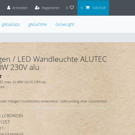
Anmelden
Registrieren
0
0
0,00 EUR
gAGaGips
gAGaTime
GrowLight
gen / LED Wandleuchte ALUTEC
0W 230V alu
T
EC max. 2x 40W GU10 230V alu
reit
oder Halogen Leuchtmittel verwendbar. Lieferumfang ohne Leuchtmittel
:
LCBOK03N
1257
11
DE44369545