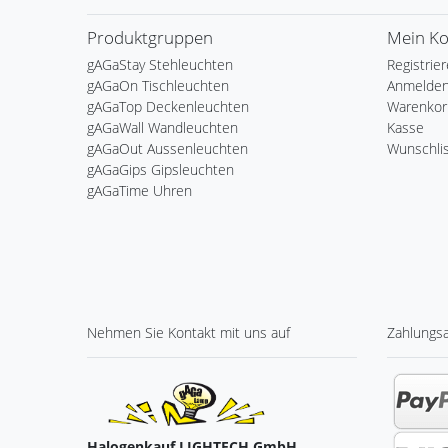
Produktgruppen
Mein K
gAGaStay Stehleuchten
Registrie
gAGaOn Tischleuchten
Anmelde
gAGaTop Deckenleuchten
Warenkor
gAGaWall Wandleuchten
Kasse
gAGaOut Aussenleuchten
Wunschli
gAGaGips Gipsleuchten
gAGaTime Uhren
Nehmen Sie
Kontakt
mit uns auf
Zahlungs
Halogenkauf LIGHTECH GmbH