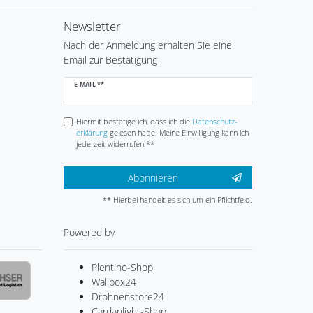
Newsletter
Nach der Anmeldung erhalten Sie eine
Email zur Bestätigung
Newsletter
E-MAIL **
Honig
Hiermit bestätige ich, dass ich die
Daten­schutz­
erklärung
gelesen habe. Meine Einwilligung kann ich
jederzeit widerrufen.**
Abonnieren
** Hierbei handelt es sich um ein Pflichtfeld.
Powered by
Plentino-Shop
Wallbox24
Drohnenstore24
Cardanlight-Shop