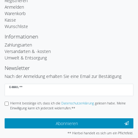
Registrieren
Anmelden
Warenkorb
Kasse
Wunschliste
Informationen
Zahlungsarten
Versandarten & -kosten
Umwelt & Entsorgung
Newsletter
Nach der Anmeldung erhalten Sie eine Email zur Bestätigung
Newsletter
E-MAIL **
Honig
Hiermit bestätige ich, dass ich die
Daten­schutz­erklärung
gelesen habe. Meine
Einwilligung kann ich jederzeit widerrufen.**
Abonnieren
** Hierbei handelt es sich um ein Pflichtfeld.