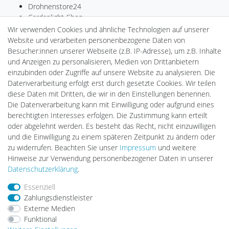
Drohnenstore24
Cardanlight-Shop
Batteriespeicher
Wir verwenden Cookies und ähnliche Technologien auf unserer
PlentiSolar
Website und verarbeiten personenbezogene Daten von
Gebrauchtlicht
Besucher:innen unserer Webseite (z.B. IP-Adresse), um z.B. Inhalte
Ledkauf
und Anzeigen zu personalisieren, Medien von Drittanbietern
DEYESOLAR
einzubinden oder Zugriffe auf unsere Website zu analysieren. Die
Lightech Connect
Datenverarbeitung erfolgt erst durch gesetzte Cookies. Wir teilen
CardanLight Europe
diese Daten mit Dritten, die wir in den Einstellungen benennen.
FORTIMO LEDs
Die Datenverarbeitung kann mit Einwilligung oder aufgrund eines
LED-RETROSHOP
berechtigten Interesses erfolgen. Die Zustimmung kann erteilt
MeinUSB
oder abgelehnt werden. Es besteht das Recht, nicht einzuwilligen
und die Einwilligung zu einem späteren Zeitpunkt zu ändern oder
zu widerrufen. Beachten Sie unser
Impressum
und weitere
Hinweise zur Verwendung personenbezogener Daten in unserer
Impressum
Daten­schutz­erklärung
AGB
Daten­schutz­erklärung
.
Essenziell
Barrierefreiheitserklärung
Widerrufs­recht
Zahlungsdienstleister
Externe Medien
Funktional
Kontakt
Vertrag widerrufen