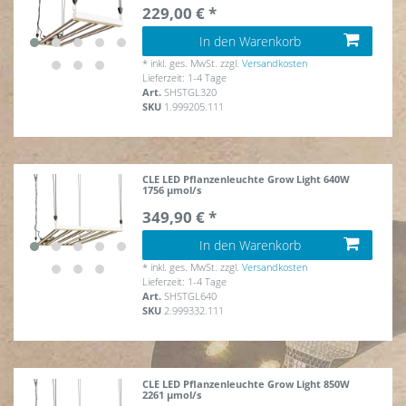
229,00 € *
In den Warenkorb
*
inkl. ges. MwSt.
zzgl.
Versandkosten
Lieferzeit: 1-4 Tage
Art.
SHSTGL320
SKU
1.999205.111
CLE LED Pflanzenleuchte Grow Light 640W
1756 µmol/s
349,90 € *
In den Warenkorb
*
inkl. ges. MwSt.
zzgl.
Versandkosten
Lieferzeit: 1-4 Tage
Art.
SHSTGL640
SKU
2.999332.111
CLE LED Pflanzenleuchte Grow Light 850W
2261 µmol/s