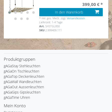
399,00 € *
In den Warenkorb
*
inkl. ges. MwSt.
zzgl.
Versandkosten
Lieferzeit: 1-4 Tage
Art.
SHSTGL850
SKU
2.999409.111
Produktgruppen
gAGaStay Stehleuchten
gAGaOn Tischleuchten
gAGaTop Deckenleuchten
gAGaWall Wandleuchten
gAGaOut Aussenleuchten
gAGaGips Gipsleuchten
gAGaTime Uhren
Mein Konto