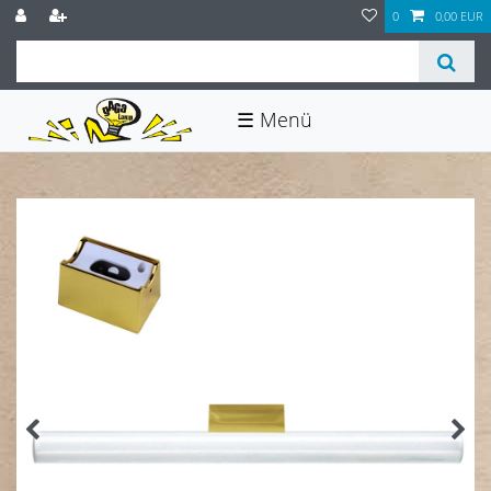
0
0,00 EUR
☰