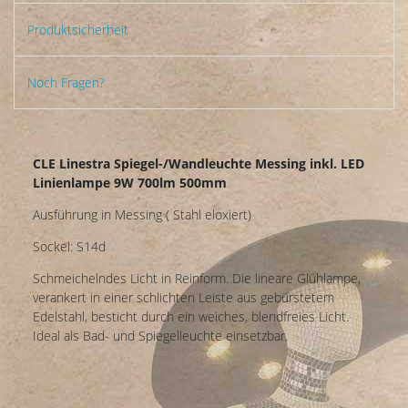
Produktsicherheit
Noch Fragen?
CLE Linestra Spiegel-/Wandleuchte Messing inkl. LED
Linienlampe 9W 700lm 500mm
Ausführung in Messing ( Stahl eloxiert)
Sockel: S14d
Schmeichelndes Licht in Reinform. Die lineare Glühlampe,
verankert in einer schlichten Leiste aus gebürstetem
Edelstahl, besticht durch ein weiches, blendfreies Licht.
Ideal als Bad- und Spiegelleuchte einsetzbar.