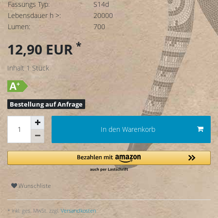
Fassungs Typ:
S14d
Lebensdauer h >:
20000
Lumen:
700
*
12,90 EUR
Inhalt
1
Stück
Bestellung auf Anfrage
In den Warenkorb
Wunschliste
* inkl. ges. MwSt. zzgl.
Versandkosten