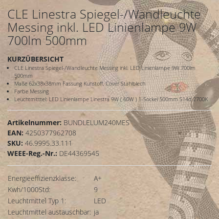
CLE Linestra Spiegel-/Wandleuchte
Messing inkl. LED Linienlampe 9W
700lm 500mm
KURZÜBERSICHT
CLE Linestra Spiegel-/Wandleuchte Messing inkl. LED Linienlampe 9W 700lm
500mm
Maße 62x38x38mm Fassung Kunstoff, Cover Stahlblech
Farbe Messing
Leuchtmitttel: LED Linienlampe Linestra 9W ( 60W ) 1-Sockel 500mm S14d 2700K
Artikelnummer:
BUNDLELUM240MES
EAN:
4250377962708
SKU:
46.9995.33.111
WEEE-Reg.-Nr.:
DE44369545
Energieeffizienzklasse:
A+
Kwh/1000Std:
9
Leuchtmittel Typ 1:
LED
Leuchtmittel austauschbar:
ja