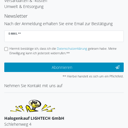
Versandarten & -kosten
Umwelt & Entsorgung
Newsletter
Nach der Anmeldung erhalten Sie eine Email zur Bestätigung
Newsletter
E-MAIL **
Honig
Hiermit bestätige ich, dass ich die
Daten­schutz­erklärung
gelesen habe. Meine
Einwilligung kann ich jederzeit widerrufen.**
Abonnieren
** Hierbei handelt es sich um ein Pflichtfeld.
Nehmen Sie
Kontakt
mit uns auf
Halogenkauf LIGHTECH GmbH
Schlehenweg 4