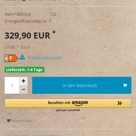
Kwh/1000Std:
132
Energieeffizienzklasse:
F
*
329,90 EUR
Inhalt
1
Stück
Produktdatenblatt
Lieferzeit: 1-4 Tage
In den Warenkorb
Wunschliste
* inkl. ges. MwSt. zzgl.
Versandkosten