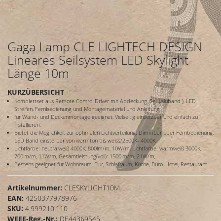
Gaga Lamp CLE LIGHTECH DESIGN
Lineares Seilsystem LED Skylight
Länge 10m
KURZÜBERSICHT
Komplettset aus Remote Control Driver mit Abdeckung, Seil (Aluband ), LED
Streifen, Fernbedienung und Montagematerial und Anleitung.
für Wand- und Deckenmontage geeignet, Vielseitig einsetzbar und einfach zu
installieren.
Bietet die Möglichkeit zur optimalen Lichtverteilung. Dimmbar über Fernbedienung,
LED Band einstellbar von warmton bis weiss/2500K- 4000K,
Lichtfarbe: neutralweiß 4000K, 800lm/m, 10W/m, Lichtfarbe: warmweiß 3000K,
700lm/m, 11W/m, Gesamtleistung(voll): 1500lm/m, 21W/m,
Bestens geeignet für Wohnraum, Flur, Schlafraum, Küche, Büro, Hotel, Restaurant
Artikelnummer:
CLESKYLIGHT10M
EAN:
4250377978976
SKU:
4.999210.110
WEEE-Reg.-Nr.:
DE44369545