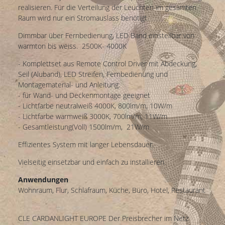
realisieren. Für die Verteilung der Leuchten im gesamten
Raum wird nur ein Stromauslass benötigt.
Dimmbar über Fernbedienung, LED Band einstellbar von
warmton bis weiss. 2500K- 4000K
- Komplettset aus Remote Control Driver mit Abdeckung,
Seil (Aluband), LED Streifen, Fernbedienung und
Montagematerial- und Anleitung.
- für Wand- und Deckenmontage geeignet
- Lichtfarbe neutralweiß 4000K, 800lm/m, 10W/m
- Lichtfarbe warmweiß 3000K, 700lm/m, 11W/m
- Gesamtleistung(Voll) 1500lm/m, 21W/m
Effizientes System mit langer Lebensdauer.
Vielseitig einsetzbar und einfach zu installieren.
Anwendungen
Wohnraum, Flur, Schlafraum, Küche, Büro, Hotel, Restaurant
CLE CARDANLIGHT EUROPE Der Preisbrecher im Netz