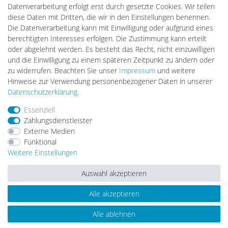
Lightech Connect
Datenverarbeitung erfolgt erst durch gesetzte Cookies. Wir teilen
CardanLight Europe
diese Daten mit Dritten, die wir in den Einstellungen benennen.
FORTIMO LEDs
Die Datenverarbeitung kann mit Einwilligung oder aufgrund eines
LED-RETROSHOP
berechtigten Interesses erfolgen. Die Zustimmung kann erteilt
MeinUSB
oder abgelehnt werden. Es besteht das Recht, nicht einzuwilligen
und die Einwilligung zu einem späteren Zeitpunkt zu ändern oder
zu widerrufen. Beachten Sie unser
Impressum
und weitere
Hinweise zur Verwendung personenbezogener Daten in unserer
Impressum
Daten­schutz­erklärung
AGB
Daten­schutz­erklärung
.
Essenziell
Barrierefreiheitserklärung
Widerrufs­recht
Zahlungsdienstleister
Externe Medien
Funktional
Kontakt
Vertrag widerrufen
Weitere Einstellungen
Auswahl akzeptieren
Alle akzeptieren
© Copyright 2026 | Alle Rechte vorbehalten.
Alle ablehnen