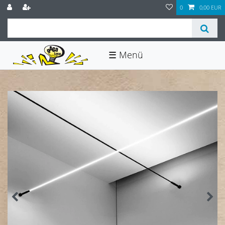
0
0,00 EUR
☰