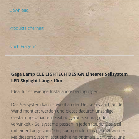
Download
Produktsicherheit
Noch Fragen?
Gaga Lamp CLE LIGHTECH DESIGN Lineares Seilsystem
LED Skylight Länge 10m
Ideal für schwierige Installationsbedingungen
Das Seilsystem kann sowohl an der Decke als auch an der
Wand montiert werden und bietet dadurch unzählige
Gestaltungsvarianten. Egal ob gerade, schräg oder
verwinkelt - Seilsysteme passen in jeden Raum. Das Seil
mit einer Länge vom 10m, kann problemlos gekürzt werden.
Mit diesem System lässt sich eine optimale Lichtverteilung