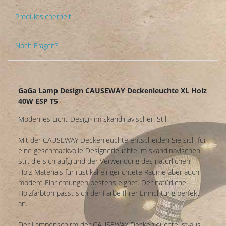
Produktsicherheit
Noch Fragen?
GaGa Lamp Design CAUSEWAY Deckenleuchte XL Holz
40W ESP T5
Modernes Licht-Design im skandinavischen Stil
Mit der CAUSEWAY Deckenleuchte entscheiden Sie sich für
eine geschmackvolle Designerleuchte im skandinavischen
Stil, die sich aufgrund der Verwendung des natürlichen
Holz-Materials für rustikal eingerichtete Räume aber auch
modere Einrichtungen bestens eignet. Der natürliche
Holzfarbton passt sich der Farbe Ihrer Einrichtung perfekt
an.
Der Lampenschirm der CAUSEWAY Deckenleuchte ist aus