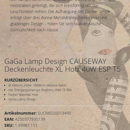
Holzstäben gefertigt, die sich kreisförmig um das
Leuchtmittel reihen. Die Aufhängung der Deckenlampe
erfolgt über drei dünne Metalldrähte. Helles Holz und
gradliniges Design – holen Sie sich skandinavische
Gemütlichkeit nach Hause.
GaGa Lamp Design CAUSEWAY
Deckenleuchte XL Holz 40W ESP T5
KURZÜBERSICHT
Ø 490mm, Höhe 1800mm inklusive Kabel
inkl. Energiesparlampe Ringform 40W T5 865
Farbe/ Material: Holz
GaGa Lamp Design
Artikelnummer:
SUOMD20013490
EAN:
4250377935139
SKU:
1.99987.111