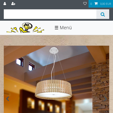
0
0,00 EUR
☰