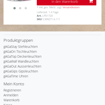
In den Warenkorb
*
inkl. ges. MwSt.
zzgl.
Versandkosten
Lieferzeit: 1-4 Tage
Art.
LPD1720
SKU
5.999271.6.111
Produktgruppen
gAGaStay Stehleuchten
gAGaOn Tischleuchten
gAGaTop Deckenleuchten
gAGaWall Wandleuchten
gAGaOut Aussenleuchten
gAGaGips Gipsleuchten
gAGaTime Uhren
Mein Konto
Registrieren
Anmelden
Warenkorb
Kasse