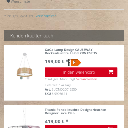
Wunschliste
* inkl. ges. MwSt. zzgl.
Versandkosten
Kunden kauften auch
GaGa Lamp Design CAUSEWAY
Deckenleuchte L Holz 22W ESP T5
199,00 € *
In den Warenkorb
*
inkl. ges. MwSt.
zzgl.
Versandkosten
Lieferzeit: 1-4 Tage
Art.
SUOMD20013350
SKU
3.99966.111
Titania Pendelleuchte Designerleuchte
Designer Luce Plan
419,00 € *