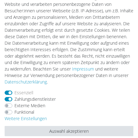
PlentiSolar
Website und verarbeiten personenbezogene Daten von
Gebrauchtlicht
Besucher:innen unserer Webseite (z.B. IP-Adresse), um z.B. Inhalte
Ledkauf
und Anzeigen zu personalisieren, Medien von Drittanbietern
DEYESOLAR
einzubinden oder Zugriffe auf unsere Website zu analysieren. Die
Lightech Connect
Datenverarbeitung erfolgt erst durch gesetzte Cookies. Wir teilen
CardanLight Europe
diese Daten mit Dritten, die wir in den Einstellungen benennen.
FORTIMO LEDs
Die Datenverarbeitung kann mit Einwilligung oder aufgrund eines
LED-RETROSHOP
berechtigten Interesses erfolgen. Die Zustimmung kann erteilt
MeinUSB
oder abgelehnt werden. Es besteht das Recht, nicht einzuwilligen
und die Einwilligung zu einem späteren Zeitpunkt zu ändern oder
zu widerrufen. Beachten Sie unser
Impressum
und weitere
Hinweise zur Verwendung personenbezogener Daten in unserer
Impressum
Daten­schutz­erklärung
AGB
Daten­schutz­erklärung
.
Essenziell
Barrierefreiheitserklärung
Widerrufs­recht
Zahlungsdienstleister
Externe Medien
Funktional
Kontakt
Vertrag widerrufen
Weitere Einstellungen
Auswahl akzeptieren