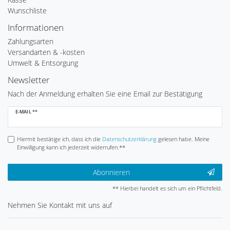
Wunschliste
Informationen
Zahlungsarten
Versandarten & -kosten
Umwelt & Entsorgung
Newsletter
Nach der Anmeldung erhalten Sie eine Email zur Bestätigung
Newsletter
E-MAIL **
Honig
Hiermit bestätige ich, dass ich die
Daten­schutz­erklärung
gelesen habe. Meine
Einwilligung kann ich jederzeit widerrufen.**
Abonnieren
** Hierbei handelt es sich um ein Pflichtfeld.
Nehmen Sie
Kontakt
mit uns auf