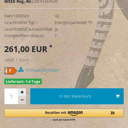
WEEE-Reg.-Nr.:
DE44369545
Kwh/1000Std:
42
Leuchtmittel Typ 1:
Energiesparlampe T5
Leuchtmittel austauschbar:
Ja
Energieeffizienzklasse:
F
*
261,00 EUR
Inhalt
1
Stück
Produktdatenblatt
Lieferzeit: 1-4 Tage
In den Warenkorb