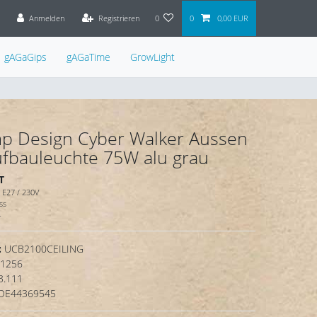
Anmelden
Registrieren
0
0
0,00 EUR
gAGaGips
gAGaTime
GrowLight
p Design Cyber Walker Aussen
fbauleuchte 75W alu grau
T
E27 / 230V
ss
4
:
UCB2100CEILING
1256
3.111
DE44369545