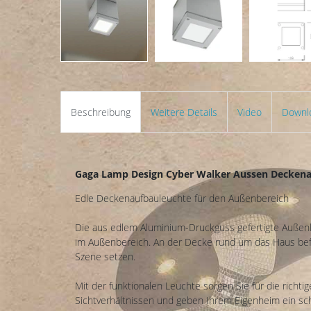
Beschreibung
Weitere Details
Video
Downl
Gaga Lamp Design Cyber Walker Aussen Deckena
Edle Deckenaufbauleuchte für den Außenbereich
Die aus edlem Aluminium-Druckguss gefertigte Außen
im Außenbereich. An der Decke rund um das Haus befes
Szene setzen.
Mit der funktionalen Leuchte sorgen Sie für die richt
Sichtverhältnissen und geben Ihrem Eigenheim ein sch