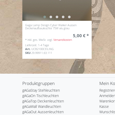
Gaga Lamp Design Cyber Walker Aussen
Deckenaufbauleuchte 75W alu grau
5,00 € *
*
inkl. ges. MwSt.
zzgl.
Versandkosten
Lieferzeit: 1-4 Tage
Art.
UCB2100CEILING
SKU
29.99911.63.111
Produktgruppen
Mein K
gAGaStay Stehleuchten
Registrie
gAGaOn Tischleuchten
Anmelde
gAGaTop Deckenleuchten
Warenkor
gAGaWall Wandleuchten
Kasse
gAGaOut Aussenleuchten
Wunschli