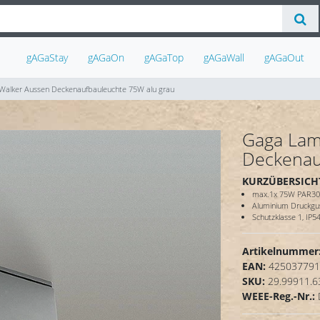
gAGaStay
gAGaOn
gAGaTop
gAGaWall
gAGaOut
alker Aussen Deckenaufbauleuchte 75W alu grau
Gaga Lam
Deckenau
KURZÜBERSICH
max.1x 75W PAR30 
Aluminium Druckgu
Schutzklasse 1, IP5
Artikelnummer
EAN:
425037791
SKU:
29.99911.6
WEEE-Reg.-Nr.: