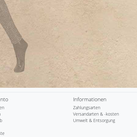
onto
Informationen
ren
Zahlungsarten
n
Versandarten & -kosten
b
Umwelt & Entsorgung
ste