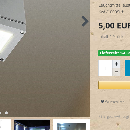
Leuchtmittel aus
Kwh/1000Std:
5,00 E
Inhalt
1
Stück
Lieferzeit: 1-4 T
Wunschliste
* inkl. ges. MwSt. zzgl.