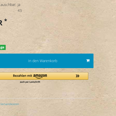
tauschbar:
ja
43
*
UR
age
In den Warenkorb
Versandkosten