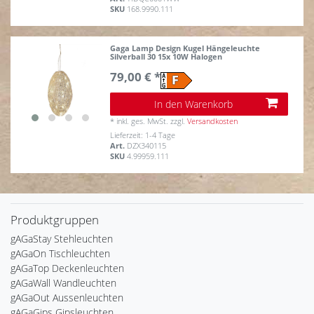
SKU
168.9990.111
Gaga Lamp Design Kugel Hängeleuchte
Silverball 30 15x 10W Halogen
79,00 € *
In den Warenkorb
*
inkl. ges. MwSt.
zzgl.
Versandkosten
Lieferzeit: 1-4 Tage
Art.
DZX340115
SKU
4.99959.111
Produktgruppen
gAGaStay Stehleuchten
gAGaOn Tischleuchten
gAGaTop Deckenleuchten
gAGaWall Wandleuchten
gAGaOut Aussenleuchten
gAGaGips Gipsleuchten