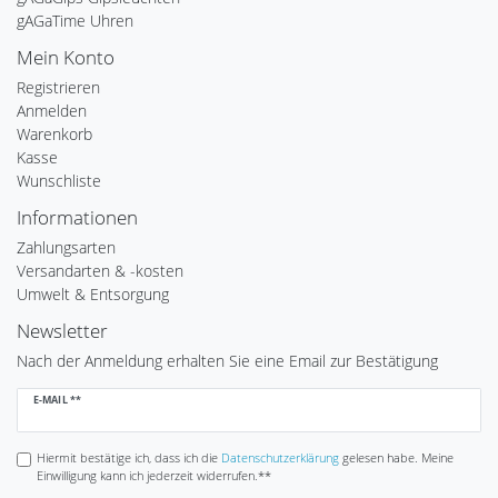
gAGaTime Uhren
Mein Konto
Registrieren
Anmelden
Warenkorb
Kasse
Wunschliste
Informationen
Zahlungsarten
Versandarten & -kosten
Umwelt & Entsorgung
Newsletter
Nach der Anmeldung erhalten Sie eine Email zur Bestätigung
Newsletter
E-MAIL **
Honig
Hiermit bestätige ich, dass ich die
Daten­schutz­erklärung
gelesen habe. Meine
Einwilligung kann ich jederzeit widerrufen.**