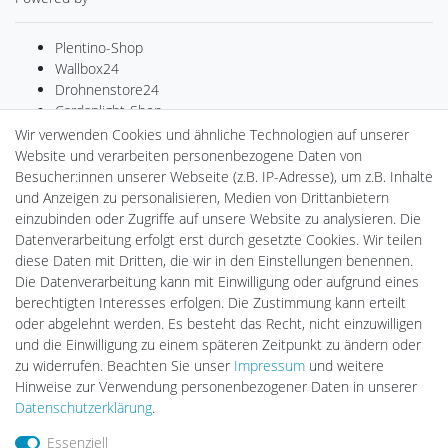
Plentino-Shop
Wallbox24
Drohnenstore24
Cardanlight-Shop
Batteriespeicher
Wir verwenden Cookies und ähnliche Technologien auf unserer
PlentiSolar
Website und verarbeiten personenbezogene Daten von
Gebrauchtlicht
Besucher:innen unserer Webseite (z.B. IP-Adresse), um z.B. Inhalte
Ledkauf
und Anzeigen zu personalisieren, Medien von Drittanbietern
DEYESOLAR
einzubinden oder Zugriffe auf unsere Website zu analysieren. Die
Lightech Connect
Datenverarbeitung erfolgt erst durch gesetzte Cookies. Wir teilen
CardanLight Europe
diese Daten mit Dritten, die wir in den Einstellungen benennen.
FORTIMO LEDs
Die Datenverarbeitung kann mit Einwilligung oder aufgrund eines
LED-RETROSHOP
berechtigten Interesses erfolgen. Die Zustimmung kann erteilt
MeinUSB
oder abgelehnt werden. Es besteht das Recht, nicht einzuwilligen
und die Einwilligung zu einem späteren Zeitpunkt zu ändern oder
zu widerrufen. Beachten Sie unser
Impressum
und weitere
Hinweise zur Verwendung personenbezogener Daten in unserer
Impressum
Daten­schutz­erklärung
AGB
Daten­schutz­erklärung
.
Essenziell