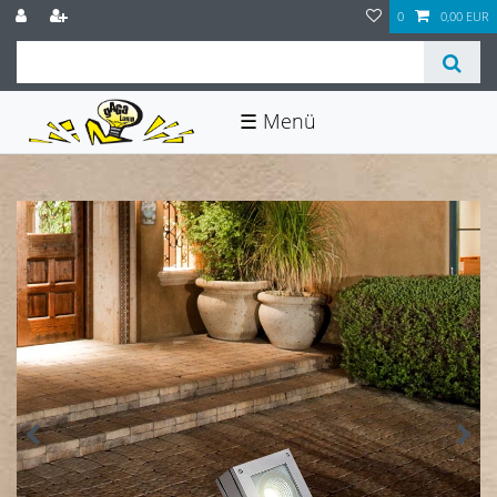
0
0,00 EUR
☰