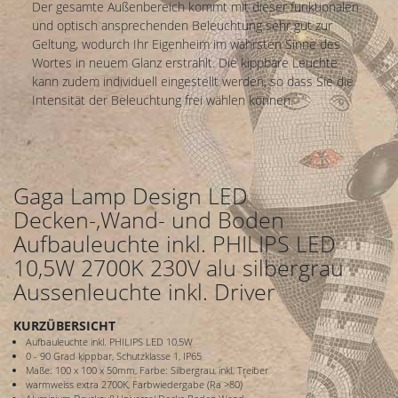
Der gesamte Außenbereich kommt mit dieser funktionalen
und optisch ansprechenden Beleuchtung sehr gut zur
Geltung, wodurch Ihr Eigenheim im wahrsten Sinne des
Wortes in neuem Glanz erstrahlt. Die kippbare Leuchte
kann zudem individuell eingestellt werden, so dass Sie die
Intensität der Beleuchtung frei wählen können.
Gaga Lamp Design LED
Decken-,Wand- und Boden
Aufbauleuchte inkl. PHILIPS LED
10,5W 2700K 230V alu silbergrau
Aussenleuchte inkl. Driver
KURZÜBERSICHT
Aufbauleuchte inkl. PHILIPS LED 10,5W
0 - 90 Grad kippbar, Schutzklasse 1, IP65
Maße: 100 x 100 x 50mm, Farbe: Silbergrau, inkl. Treiber
warmweiss extra 2700K, Farbwiedergabe (Ra >80)