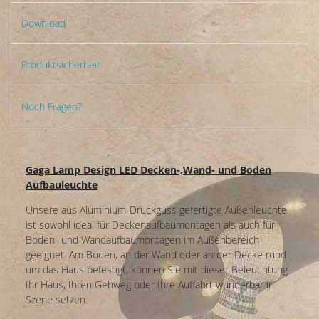
Download
Produktsicherheit
Noch Fragen?
Gaga Lamp Design LED Decken-,Wand- und Boden
Aufbauleuchte
Unsere aus Aluminium-Druckguss gefertigte Außenleuchte
ist sowohl ideal für Deckenaufbaumontagen als auch für
Boden- und Wandaufbaumontagen im Außenbereich
geeignet. Am Boden, an der Wand oder an der Decke rund
um das Haus befestigt, können Sie mit dieser Beleuchtung
Ihr Haus, Ihren Gehweg oder Ihre Auffahrt wunderbar in
Szene setzen.