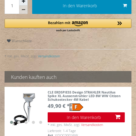
In den Warenkorb
Wunschliste
* inkl. ges. MwSt. zzgl.
Versandkosten
Kunden kauften auch
CLE ERDSPIESS Design STRAHLER Nautilus
Spike XL Aussenstrahler LED 8W WW Citizen
Schukostecker 4M Kabel
49,90 € *
In den Warenkorb
*
inkl. ges. MwSt.
zzgl.
Versandkosten
Lieferzeit: 1-4 Tage
Art.
YIDQC0001WW