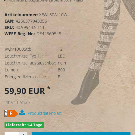
Aluminium Druckguß,Universal Decke Boden Wand
Artikelnummer:
XFWL80AL10W
EAN:
4250377943356
SKU:
30.99944.5.111
WEEE-Reg.-Nr.:
DE44369545
Kwh/1000Std:
12
Leuchtmittel Typ 1:
LED
Leuchtmittel austauschbar:
nein
Lumen:
800
Energieeffizienzklasse:
F
*
59,90 EUR
Inhalt
1
Stück
Produktdatenblatt
Lieferzeit: 1-4 Tage