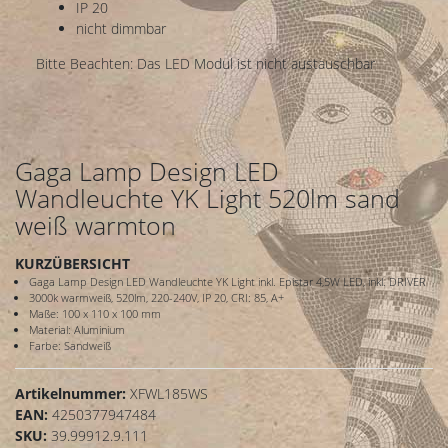
IP 20
nicht dimmbar
Bitte Beachten: Das LED Modul ist nicht austauschbar
Gaga Lamp Design LED
Wandleuchte YK Light 520lm sand
weiß warmton
KURZÜBERSICHT
Gaga Lamp Design LED Wandleuchte YK Light inkl. Epistar 4,5W LED, inkl. DRIVER
3000k warmweiß, 520lm, 220-240V, IP 20, CRI: 85, A+
Maße: 100 x 110 x 100 mm
Material: Aluminium
Farbe: Sandweiß
Artikelnummer:
XFWL185WS
EAN:
4250377947484
SKU:
39.99912.9.111