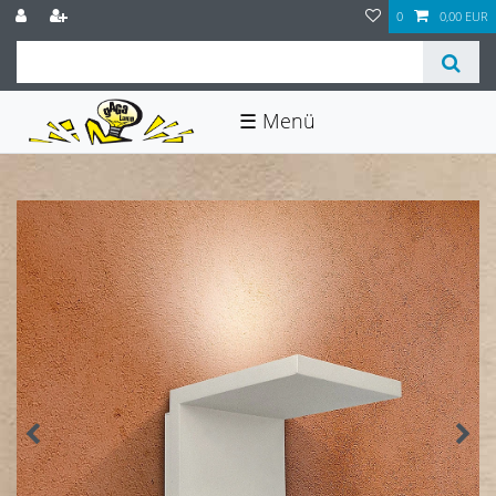
0
0,00 EUR
☰