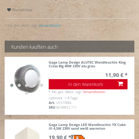
Wunschliste
* inkl. ges. MwSt. zzgl.
Versandkosten
Kunden kauften auch
Gaga Lamp Design ALUTEC Wandleuchte King
Cross Big 40W 230V alu grau
11,90 € *
In den Warenkorb
*
inkl. ges. MwSt.
zzgl.
Versandkosten
Lieferzeit: 1-4 Tage
Art.
UCX1000L
SKU
60.99912.111
Gaga Lamp Design LED Wandleuchte YK Cube
III 4,5W 230V sand weiß warmton
19,90 € *