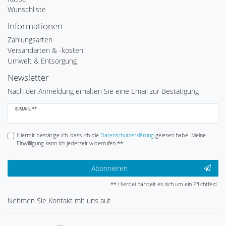
Wunschliste
Informationen
Zahlungsarten
Versandarten & -kosten
Umwelt & Entsorgung
Newsletter
Nach der Anmeldung erhalten Sie eine Email zur Bestätigung
Newsletter
E-MAIL **
Honig
Hiermit bestätige ich, dass ich die
Daten­schutz­erklärung
gelesen habe. Meine
Einwilligung kann ich jederzeit widerrufen.**
Abonnieren
** Hierbei handelt es sich um ein Pflichtfeld.
Nehmen Sie
Kontakt
mit uns auf