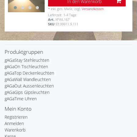
In den Warenkorb
*
inkl. ges. MwSt.
zzgl.
Versandkosten
Lieferzeit: 1-4 Tage
Art.
XFWL167
SKU
93.99911.9.111
Produktgruppen
gAGaStay Stehleuchten
gAGaOn Tischleuchten
gAGaTop Deckenleuchten
gAGaWall Wandleuchten
gAGaOut Aussenleuchten
gAGaGips Gipsleuchten
gAGaTime Uhren
Mein Konto
Registrieren
Anmelden
Warenkorb
Kasse