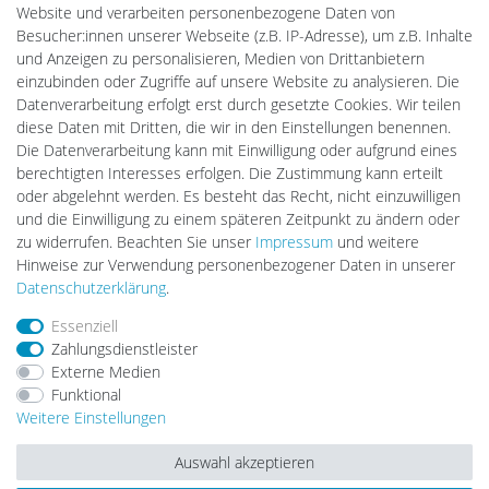
PlentiSolar
Website und verarbeiten personenbezogene Daten von
Gebrauchtlicht
Besucher:innen unserer Webseite (z.B. IP-Adresse), um z.B. Inhalte
Ledkauf
und Anzeigen zu personalisieren, Medien von Drittanbietern
DEYESOLAR
einzubinden oder Zugriffe auf unsere Website zu analysieren. Die
Lightech Connect
Datenverarbeitung erfolgt erst durch gesetzte Cookies. Wir teilen
CardanLight Europe
diese Daten mit Dritten, die wir in den Einstellungen benennen.
FORTIMO LEDs
Die Datenverarbeitung kann mit Einwilligung oder aufgrund eines
LED-RETROSHOP
berechtigten Interesses erfolgen. Die Zustimmung kann erteilt
MeinUSB
oder abgelehnt werden. Es besteht das Recht, nicht einzuwilligen
und die Einwilligung zu einem späteren Zeitpunkt zu ändern oder
zu widerrufen. Beachten Sie unser
Impressum
und weitere
Hinweise zur Verwendung personenbezogener Daten in unserer
Impressum
Daten­schutz­erklärung
AGB
Daten­schutz­erklärung
.
Essenziell
Barrierefreiheitserklärung
Widerrufs­recht
Zahlungsdienstleister
Externe Medien
Funktional
Kontakt
Vertrag widerrufen
Weitere Einstellungen
Auswahl akzeptieren