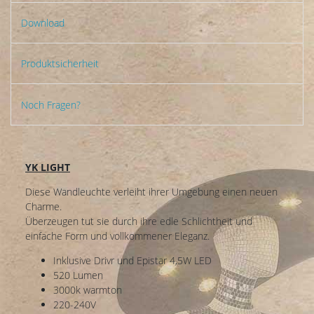
Download
Produktsicherheit
Noch Fragen?
YK LIGHT
Diese Wandleuchte verleiht ihrer Umgebung einen neuen
Charme.
Überzeugen tut sie durch ihre edle Schlichtheit und
einfache Form und vollkommener Eleganz.
Inklusive Drivr und Epistar 4,5W LED
520 Lumen
3000k warmton
220-240V