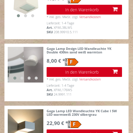
In den Warenkorb
*
inkl. ges. MwSt.
zzgl.
Versandkosten
Lieferzeit: 1-4 Tage
Art.
XFWL38LWS
SKU
208.99910.5.111
Gaga Lamp Design LED Wandleuchte YK
Double 430lm sand weiß warmton
8,00 € *
In den Warenkorb
*
inkl. ges. MwSt.
zzgl.
Versandkosten
Lieferzeit: 1-4 Tage
Art.
XFWL176WS
SKU
24.9991.111
Gaga Lamp LED Wandleuchte YK Cube I 5W
LED warmweiß 230V silbergrau
22,90 € *