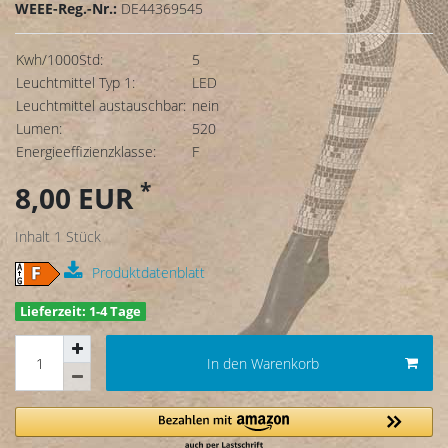
WEEE-Reg.-Nr.:
DE44369545
Kwh/1000Std:
5
Leuchtmittel Typ 1:
LED
Leuchtmittel austauschbar:
nein
Lumen:
520
Energieeffizienzklasse:
F
*
8,00 EUR
Inhalt
1
Stück
Produktdatenblatt
Lieferzeit: 1-4 Tage
In den Warenkorb