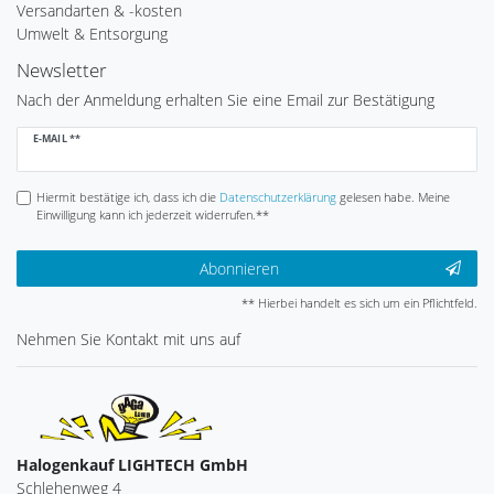
Versandarten & -kosten
Umwelt & Entsorgung
Newsletter
Nach der Anmeldung erhalten Sie eine Email zur Bestätigung
Newsletter
E-MAIL **
Honig
Hiermit bestätige ich, dass ich die
Daten­schutz­erklärung
gelesen habe. Meine
Einwilligung kann ich jederzeit widerrufen.**
Abonnieren
** Hierbei handelt es sich um ein Pflichtfeld.
Nehmen Sie
Kontakt
mit uns auf
Halogenkauf LIGHTECH GmbH
Schlehenweg 4