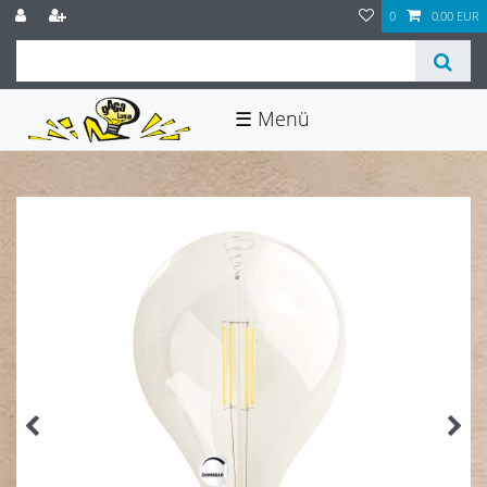
0
0,00 EUR
☰