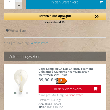
In den Warenkorb
Wunschliste
* inkl. ges. MwSt. zzgl.
Versandkosten
Zuletzt angesehen
Gaga Lamp MEGA LED CARBON Filament
Glühlampe Glühbirne 4W 400lm 3000K
warmweiß DIM - klar
39,90 € *
In den Warenkorb
*
inkl. ges. MwSt.
zzgl.
Versandkosten
Lieferzeit: 1-4 Tage
Art.
BESL1110006
SKU
0.99919.99.110