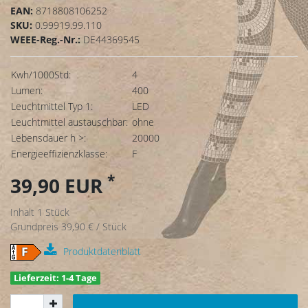
EAN:
8718808106252
SKU:
0.99919.99.110
WEEE-Reg.-Nr.:
DE44369545
Kwh/1000Std:
4
Lumen:
400
Leuchtmittel Typ 1:
LED
Leuchtmittel austauschbar:
ohne
Lebensdauer h >:
20000
Energieeffizienzklasse:
F
*
39,90 EUR
Inhalt
1
Stück
Grundpreis
39,90 € / Stück
Produktdatenblatt
Lieferzeit: 1-4 Tage