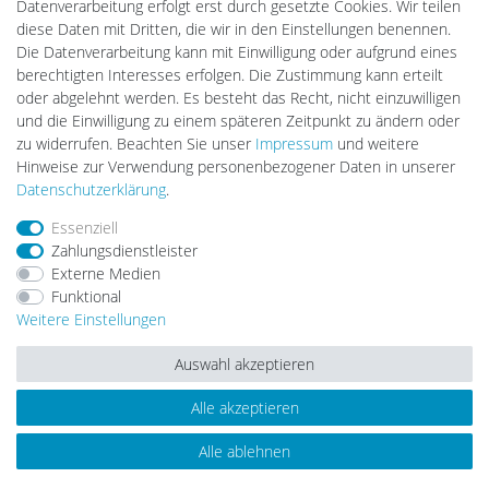
Lightech Connect
Datenverarbeitung erfolgt erst durch gesetzte Cookies. Wir teilen
CardanLight Europe
diese Daten mit Dritten, die wir in den Einstellungen benennen.
FORTIMO LEDs
Die Datenverarbeitung kann mit Einwilligung oder aufgrund eines
LED-RETROSHOP
berechtigten Interesses erfolgen. Die Zustimmung kann erteilt
MeinUSB
oder abgelehnt werden. Es besteht das Recht, nicht einzuwilligen
und die Einwilligung zu einem späteren Zeitpunkt zu ändern oder
zu widerrufen. Beachten Sie unser
Impressum
und weitere
Hinweise zur Verwendung personenbezogener Daten in unserer
Impressum
Daten­schutz­erklärung
AGB
Daten­schutz­erklärung
.
Essenziell
Barrierefreiheitserklärung
Widerrufs­recht
Zahlungsdienstleister
Externe Medien
Funktional
Kontakt
Vertrag widerrufen
Weitere Einstellungen
Auswahl akzeptieren
Alle akzeptieren
© Copyright 2026 | Alle Rechte vorbehalten.
Alle ablehnen