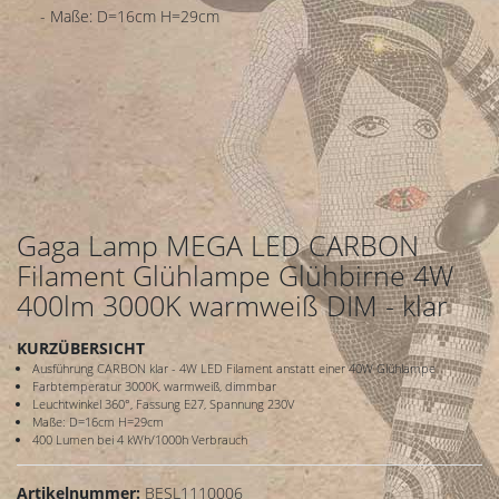
- Maße: D=16cm H=29cm
Gaga Lamp MEGA LED CARBON
Filament Glühlampe Glühbirne 4W
400lm 3000K warmweiß DIM - klar
KURZÜBERSICHT
Ausführung CARBON klar - 4W LED Filament anstatt einer 40W Glühlampe
Farbtemperatur 3000K, warmweiß, dimmbar
Leuchtwinkel 360°, Fassung E27, Spannung 230V
Maße: D=16cm H=29cm
400 Lumen bei 4 kWh/1000h Verbrauch
Artikelnummer:
BESL1110006