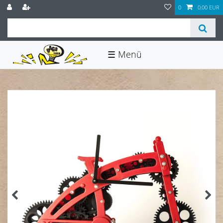
0
0,00 EUR
☰