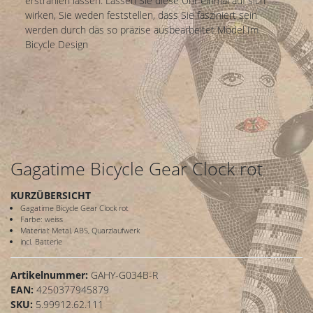
erstrahlen lassen. Lassen Sie diese Uhr einmal auf sich
wirken, Sie weden feststellen, dass Sie fasziniert sein
werden durch das so präzise ausbearbeitet Model Im
Bicycle Design
Gagatime Bicycle Gear Clock rot
KURZÜBERSICHT
Gagatime Bicycle Gear Clock rot
Farbe: weiss
Material: Metal, ABS, Quarzlaufwerk
incl. Batterie
Artikelnummer:
GAHY-G034B-R
EAN:
4250377945879
SKU:
5.99912.62.111