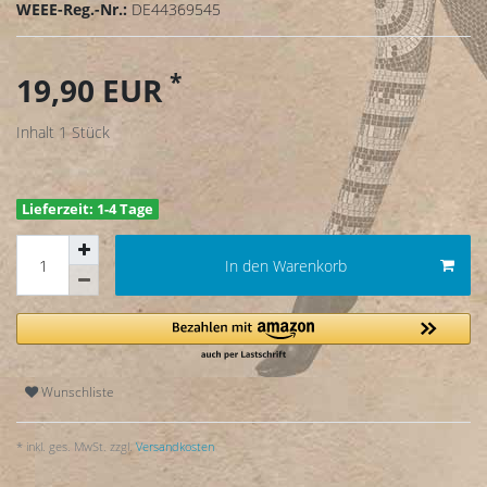
WEEE-Reg.-Nr.:
DE44369545
*
19,90 EUR
Inhalt
1
Stück
Lieferzeit: 1-4 Tage
In den Warenkorb
Wunschliste
* inkl. ges. MwSt. zzgl.
Versandkosten