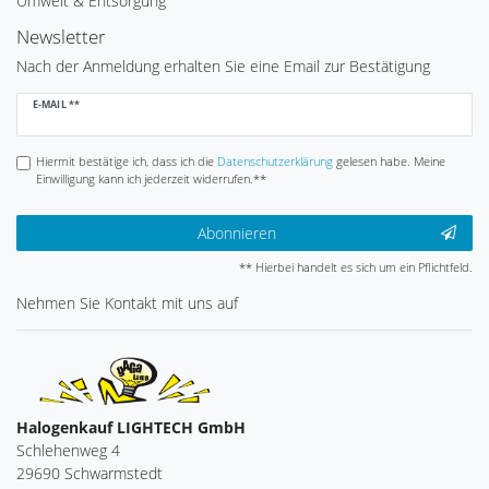
Umwelt & Entsorgung
Newsletter
Nach der Anmeldung erhalten Sie eine Email zur Bestätigung
Newsletter
E-MAIL **
Honig
Hiermit bestätige ich, dass ich die
Daten­schutz­erklärung
gelesen habe. Meine
Einwilligung kann ich jederzeit widerrufen.**
Abonnieren
** Hierbei handelt es sich um ein Pflichtfeld.
Nehmen Sie
Kontakt
mit uns auf
Halogenkauf LIGHTECH GmbH
Schlehenweg 4
29690 Schwarmstedt