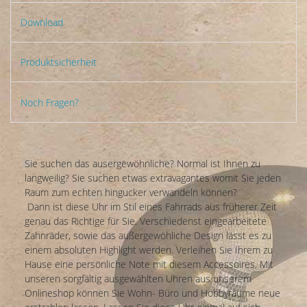
Download
Produktsicherheit
Noch Fragen?
Sie suchen das ausergewöhnliche? Normal ist Ihnen zu
langweilig? Sie suchen etwas extravagantes womit Sie jeden
Raum zum echten hingucker verwandeln können?
Dann ist diese Uhr im Stil eines Fahrrads aus früherer Zeit
genau das Richtige für Sie. Verschiedenst eingearbeitete
Zahnräder, sowie das außergewöhliche Design lässt es zu
einem absoluten Highlight werden. Verleihen Sie Ihrem zu
Hause eine persönliche Note mit diesem Accessoires. Mit
unseren sorgfältig ausgewählten Uhren aus unserem
Onlineshop können Sie Wohn- Büro und Hobbyräume neue