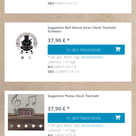
SKU
0.99917.14.111
Gagatime Bell Alarm Gear Clock Tischuhr
Schwarz
37,90 € *
In den Warenkorb
*
inkl. ges. MwSt.
zzgl.
Versandkosten
Lieferzeit: 1-4 Tage
Art.
GAHY-G011-B
SKU
22.99917.14.111
Gagatime Piano Clock Tischuhr
37,90 € *
In den Warenkorb
*
inkl. ges. MwSt.
zzgl.
Versandkosten
Lieferzeit: 1-4 Tage
Art.
GAHY-L031-R