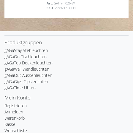
Art.
GAHY-F026-W
SKU
5.99921.53.111
Produktgruppen
gAGaStay Stehleuchten
gAGaOn Tischleuchten
gAGaTop Deckenleuchten
gAGaWall Wandleuchten
gAGaOut Aussenleuchten
gAGaGips Gipsleuchten
gAGaTime Uhren
Mein Konto
Registrieren
Anmelden
Warenkorb
Kasse
Wunschliste