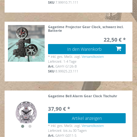
SKU
7.99910.71.111
Gagatime Projector Gear Clock, schwarz incl.
Batterie
22,50 € *
In den Warenkorb
*
inkl. ges. MwSt.
zzgl.
Versandkosten
Lieferzeit: 1-4 Tage
Art.
GAHY-G126-B
SKU
8.99925.23.111
Gagatime Bell Alarm Gear Clock Tischuhr
37,90 € *
Artikel anzeigen
*
inkl. ges. MwSt.
zzgl.
Versandkosten
Lieferzeit: bis zu 30 Tagen
Art.
GAHY-G011-S