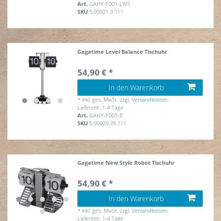
Art.
GAHY-F001-LWS
SKU
5.99921.9.111
Gagatime Level Balance Tischuhr
54,90 € *
In den Warenkorb
*
inkl. ges. MwSt.
zzgl.
Versandkosten
Lieferzeit: 1-4 Tage
Art.
GAHY-F003-B
SKU
5.99920.78.111
Gagatime New Style Robot Tischuhr
54,90 € *
In den Warenkorb
*
inkl. ges. MwSt.
zzgl.
Versandkosten
Lieferzeit: 1-4 Tage