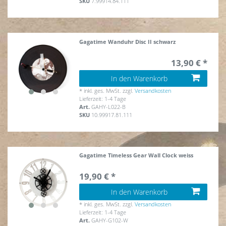
SKU
7.99914.84.111
Gagatime Wanduhr Disc II schwarz
13,90 € *
In den Warenkorb
*
inkl. ges. MwSt.
zzgl.
Versandkosten
Lieferzeit: 1-4 Tage
Art.
GAHY-L022-B
SKU
10.99917.81.111
Gagatime Timeless Gear Wall Clock weiss
19,90 € *
In den Warenkorb
*
inkl. ges. MwSt.
zzgl.
Versandkosten
Lieferzeit: 1-4 Tage
Art.
GAHY-G102-W