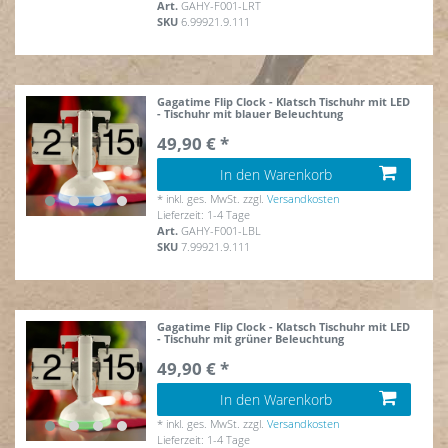
Art.
GAHY-F001-LRT
SKU
6.99921.9.111
Gagatime Flip Clock - Klatsch Tischuhr mit LED
- Tischuhr mit blauer Beleuchtung
49,90 € *
In den Warenkorb
*
inkl. ges. MwSt.
zzgl.
Versandkosten
Lieferzeit: 1-4 Tage
Art.
GAHY-F001-LBL
SKU
7.99921.9.111
Gagatime Flip Clock - Klatsch Tischuhr mit LED
- Tischuhr mit grüner Beleuchtung
49,90 € *
In den Warenkorb
*
inkl. ges. MwSt.
zzgl.
Versandkosten
Lieferzeit: 1-4 Tage