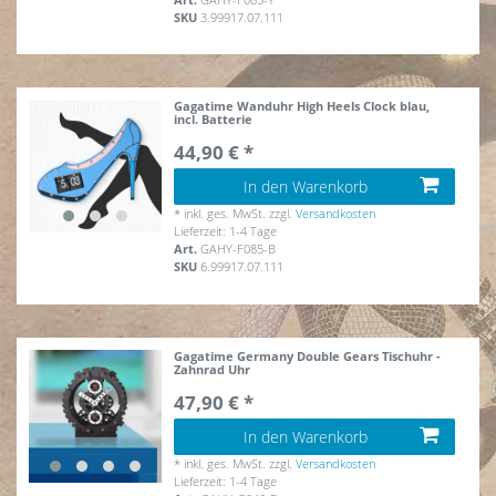
SKU
3.99917.07.111
Gagatime Wanduhr High Heels Clock blau,
incl. Batterie
44,90 € *
In den Warenkorb
*
inkl. ges. MwSt.
zzgl.
Versandkosten
Lieferzeit: 1-4 Tage
Art.
GAHY-F085-B
SKU
6.99917.07.111
Gagatime Germany Double Gears Tischuhr -
Zahnrad Uhr
47,90 € *
In den Warenkorb
*
inkl. ges. MwSt.
zzgl.
Versandkosten
Lieferzeit: 1-4 Tage