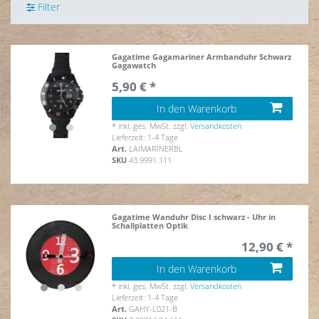
Filter
Gagatime Gagamariner Armbanduhr Schwarz
Gagawatch
5,90 € *
In den Warenkorb
*
inkl. ges. MwSt.
zzgl.
Versandkosten
Lieferzeit: 1-4 Tage
Art.
LAIMARINERBL
SKU
43.9991.111
Gagatime Wanduhr Disc I schwarz - Uhr in
Schallplatten Optik
12,90 € *
In den Warenkorb
*
inkl. ges. MwSt.
zzgl.
Versandkosten
Lieferzeit: 1-4 Tage
Art.
GAHY-L021-B