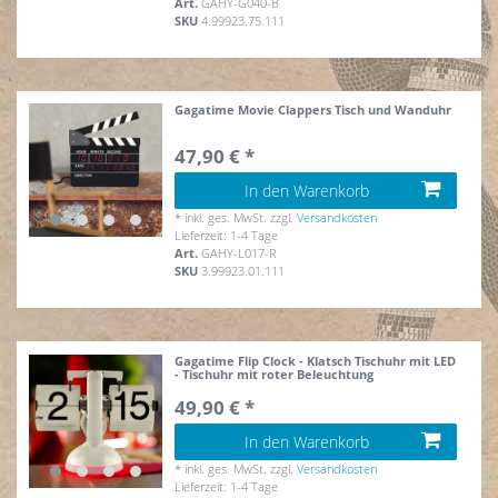
Art.
GAHY-G040-B
SKU
4.99923.75.111
Gagatime Movie Clappers Tisch und Wanduhr
47,90 € *
In den Warenkorb
*
inkl. ges. MwSt.
zzgl.
Versandkosten
Lieferzeit: 1-4 Tage
Art.
GAHY-L017-R
SKU
3.99923.01.111
Gagatime Flip Clock - Klatsch Tischuhr mit LED
- Tischuhr mit roter Beleuchtung
49,90 € *
In den Warenkorb
*
inkl. ges. MwSt.
zzgl.
Versandkosten
Lieferzeit: 1-4 Tage