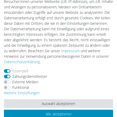
Gebrauchtlicht
Besucher:innen unserer Webseite (z.B. IP-Adresse), um z.B. Inhalte
Ledkauf
und Anzeigen zu personalisieren, Medien von Drittanbietern
DEYESOLAR
einzubinden oder Zugriffe auf unsere Website zu analysieren. Die
Lightech Connect
Datenverarbeitung erfolgt erst durch gesetzte Cookies. Wir teilen
CardanLight Europe
diese Daten mit Dritten, die wir in den Einstellungen benennen.
FORTIMO LEDs
Die Datenverarbeitung kann mit Einwilligung oder aufgrund eines
LED-RETROSHOP
berechtigten Interesses erfolgen. Die Zustimmung kann erteilt
MeinUSB
oder abgelehnt werden. Es besteht das Recht, nicht einzuwilligen
und die Einwilligung zu einem späteren Zeitpunkt zu ändern oder
zu widerrufen. Beachten Sie unser
Impressum
und weitere
Hinweise zur Verwendung personenbezogener Daten in unserer
Impressum
Daten­schutz­erklärung
AGB
Daten­schutz­erklärung
.
Essenziell
Barrierefreiheitserklärung
Widerrufs­recht
Zahlungsdienstleister
Externe Medien
Funktional
Kontakt
Vertrag widerrufen
Weitere Einstellungen
Auswahl akzeptieren
Alle akzeptieren
© Copyright 2026 | Alle Rechte vorbehalten.