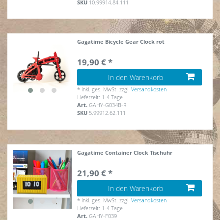
SKU
10.99914.84.111
Gagatime Bicycle Gear Clock rot
19,90 € *
In den Warenkorb
*
inkl. ges. MwSt.
zzgl.
Versandkosten
Lieferzeit: 1-4 Tage
Art.
GAHY-G034B-R
SKU
5.99912.62.111
Gagatime Container Clock Tischuhr
21,90 € *
In den Warenkorb
*
inkl. ges. MwSt.
zzgl.
Versandkosten
Lieferzeit: 1-4 Tage
Art.
GAHY-F039