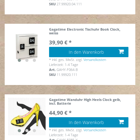
SKU
27.99920.04.111
Gagatime Electronic Tischuhr Book Clock,
weiss
39,90 € *
In den Warenkorb
*
inkl. ges. MwSt.
zzgl.
Versandkosten
Lieferzeit: 1-4 Tage
Art.
GAHY-F064-B
SKU
11.99920.111
Gagatime Wanduhr High Heels Clock gelb,
incl. Batterie
44,90 € *
In den Warenkorb
*
inkl. ges. MwSt.
zzgl.
Versandkosten
Lieferzeit: 1-4 Tage
Art.
GAHY-F085-Y