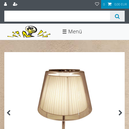
0
0,00 EUR
☰