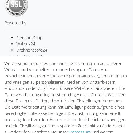
Powered by
Plentino-Shop
Wallbox24
Drohnenstore24
Cardanlight-Shop
Batteriespeicher
Wir verwenden Cookies und ähnliche Technologien auf unserer
PlentiSolar
Website und verarbeiten personenbezogene Daten von
Gebrauchtlicht
Besucher:innen unserer Webseite (z.B. IP-Adresse), um z.B. Inhalte
Ledkauf
und Anzeigen zu personalisieren, Medien von Drittanbietern
DEYESOLAR
einzubinden oder Zugriffe auf unsere Website zu analysieren. Die
Lightech Connect
Datenverarbeitung erfolgt erst durch gesetzte Cookies. Wir teilen
CardanLight Europe
diese Daten mit Dritten, die wir in den Einstellungen benennen.
FORTIMO LEDs
Die Datenverarbeitung kann mit Einwilligung oder aufgrund eines
LED-RETROSHOP
berechtigten Interesses erfolgen. Die Zustimmung kann erteilt
MeinUSB
oder abgelehnt werden. Es besteht das Recht, nicht einzuwilligen
und die Einwilligung zu einem späteren Zeitpunkt zu ändern oder
zu widerrufen. Beachten Sie unser
Impressum
und weitere