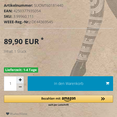
Artikelnummer:
SUOMT60181440
EAN:
4250377935054
SKU:
3.99960.111
WEEE-Reg.-Nr.:
DE44369545
*
89,90 EUR
Inhalt
1
Stück
Lieferzeit: 1-4 Tage
In den Warenkorb
Wunschliste