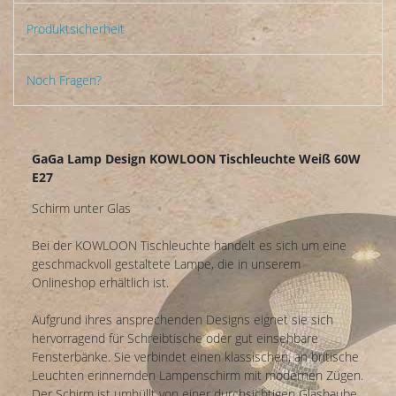
Produktsicherheit
Noch Fragen?
GaGa Lamp Design KOWLOON Tischleuchte Weiß 60W
E27
Schirm unter Glas
Bei der KOWLOON Tischleuchte handelt es sich um eine
geschmackvoll gestaltete Lampe, die in unserem
Onlineshop erhältlich ist.
Aufgrund ihres ansprechenden Designs eignet sie sich
hervorragend für Schreibtische oder gut einsehbare
Fensterbänke. Sie verbindet einen klassischen, an britische
Leuchten erinnernden Lampenschirm mit modernen Zügen.
Der Schirm ist umhüllt von einer durchsichtigen Glashaube,