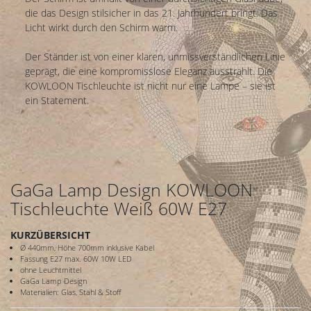
die das Design stilsicher in das 21. Jahrhundert bringt. Das
Licht wirkt durch den Schirm warm.
Der Ständer ist von einer klaren, unmissverständlichen Linie
geprägt, die eine kompromisslose Eleganz ausstrahlt. Die
KOWLOON Tischleuchte ist nicht nur eine Lampe – sie ist
ein Statement.
GaGa Lamp Design KOWLOON
Tischleuchte Weiß 60W E27
KURZÜBERSICHT
Ø 440mm, Höhe 700mm inklusive Kabel
Fassung E27 max. 60W 10W LED
ohne Leuchtmittel
GaGa Lamp Design
Materialien: Glas, Stahl & Stoff