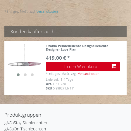
* inkl. ges. MwSt. zzgl.
Versandkosten
Kunden kauften auch
Titania Pendelleuchte Designerleuchte
Designer Luce Plan
419,00 € *
In den Warenkorb
*
inkl. ges. MwSt.
zzgl.
Versandkosten
Lieferzeit: 1-4 Tage
Art.
LPD1720
SKU
5.999271.6.111
Produktgruppen
gAGaStay Stehleuchten
gAGaOn Tischleuchten