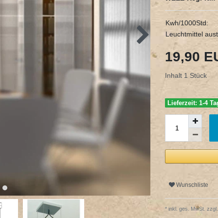
Kwh/1000Std:
Leuchtmittel aus
19,90 
Inhalt
1
Stück
Lieferzeit: 1-4 T
Wunschliste
* inkl. ges. MwSt. zzgl.