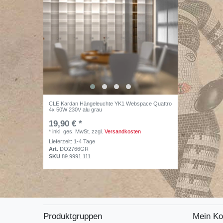
CLE Kardan Hängeleuchte YK1 Webspace Quattro
4x 50W 230V alu grau
19,90 € *
*
inkl. ges. MwSt.
zzgl.
Versandkosten
Lieferzeit: 1-4 Tage
Art.
DO2766GR
SKU
89.9991.111
Produktgruppen
Mein Ko