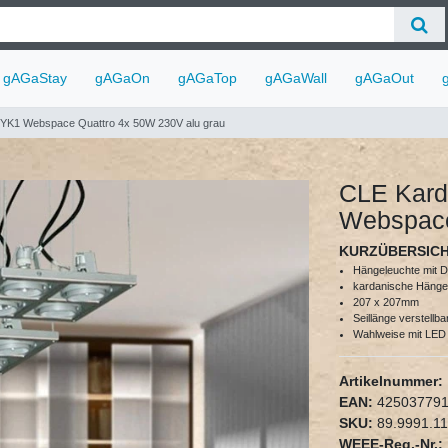
gAGaStay
gAGaOn
gAGaTop
gAGaWall
gAGaOut
YK1 Webspace Quattro 4x 50W 230V alu grau
CLE Kard
Webspace
KURZÜBERSIC
Hängeleuchte mit 
kardanische Hängele
207 x 207mm
Seillänge verstellb
Wahlweise mit LED 
Artikelnummer:
EAN:
42503779
SKU:
89.9991.11
WEEE-Reg.-Nr.: