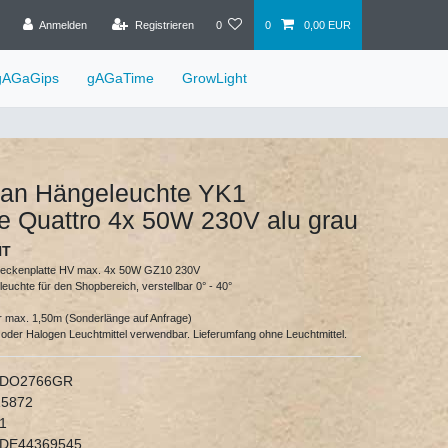
Anmelden
Registrieren
0
0
0,00 EUR
gAGaGips
gAGaTime
GrowLight
an Hängeleuchte YK1
 Quattro 4x 50W 230V alu grau
HT
Deckenplatte HV max. 4x 50W GZ10 230V
uchte für den Shopbereich, verstellbar 0° - 40°
ar max. 1,50m (Sonderlänge auf Anfrage)
oder Halogen Leuchtmittel verwendbar. Lieferumfang ohne Leuchtmittel.
DO2766GR
15872
1
DE44369545