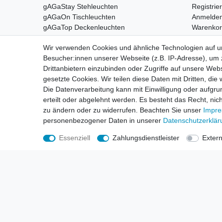
gAGaStay Stehleuchten
Registrie
gAGaOn Tischleuchten
Anmelde
gAGaTop Deckenleuchten
Warenko
gAGaWall Wandleuchten
Kasse
Wir verwenden Cookies und ähnliche Technologien auf 
gAGaOut Aussenleuchten
Wunschli
Besucher:innen unserer Webseite (z.B. IP-Adresse), um z
gAGaGips Gipsleuchten
Drittanbietern einzubinden oder Zugriffe auf unsere Webs
gAGaTime Uhren
gesetzte Cookies. Wir teilen diese Daten mit Dritten, die
Die Datenverarbeitung kann mit Einwilligung oder aufgru
erteilt oder abgelehnt werden. Es besteht das Recht, nich
zu ändern oder zu widerrufen. Beachten Sie unser
Impr
personenbezogener Daten in unserer
Daten­schutz­erklä
Essenziell
Zahlungsdienstleister
Exter
Nehmen Sie
Kontakt
mit uns auf
Zahlungs
Halogenkauf LIGHTECH GmbH
Schlehenweg 4
29690 Schwarmstedt