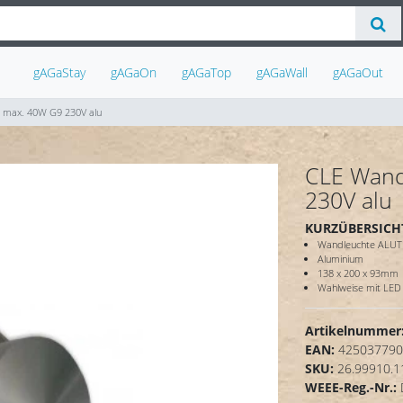
gAGaStay
gAGaOn
gAGaTop
gAGaWall
gAGaOut
 max. 40W G9 230V alu
CLE Wand
230V alu
KURZÜBERSICH
Wandleuchte ALUT
Aluminium
138 x 200 x 93mm
Wahlweise mit LED 
Artikelnummer
EAN:
425037790
SKU:
26.99910.1
WEEE-Reg.-Nr.: