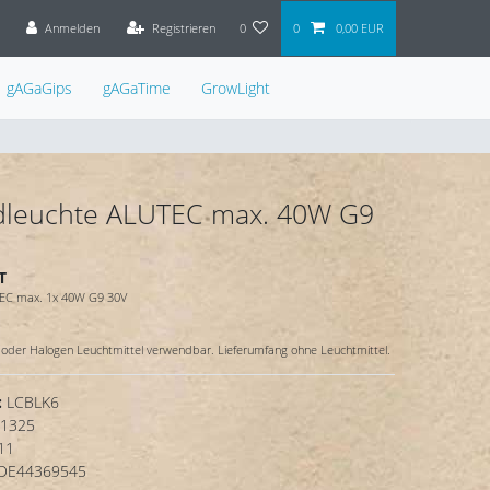
Anmelden
Registrieren
0
0
0,00 EUR
gAGaGips
gAGaTime
GrowLight
leuchte ALUTEC max. 40W G9
T
EC max. 1x 40W G9 30V
oder Halogen Leuchtmittel verwendbar. Lieferumfang ohne Leuchtmittel.
:
LCBLK6
1325
11
DE44369545