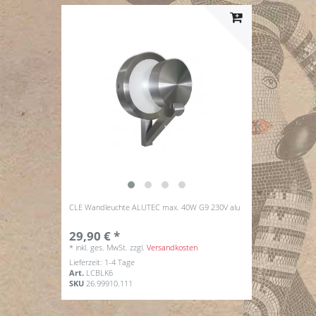
CLE Wandleuchte ALUTEC max. 40W G9 230V alu
29,90 € *
*
inkl. ges. MwSt.
zzgl.
Versandkosten
Lieferzeit: 1-4 Tage
Art.
LCBLK6
SKU
26.99910.111