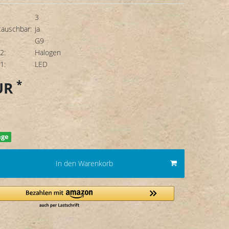
3
tauschbar:
ja
G9
2:
Halogen
1:
LED
*
EUR
age
In den Warenkorb