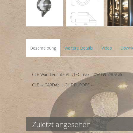
Beschreibung
Weitere Details
Video
Downl
CLE Wandleuchte ALUTEC max. 40W G9 230V alu
CLE -- CARDAN LIGHT EUROPE --
Zuletzt angesehen