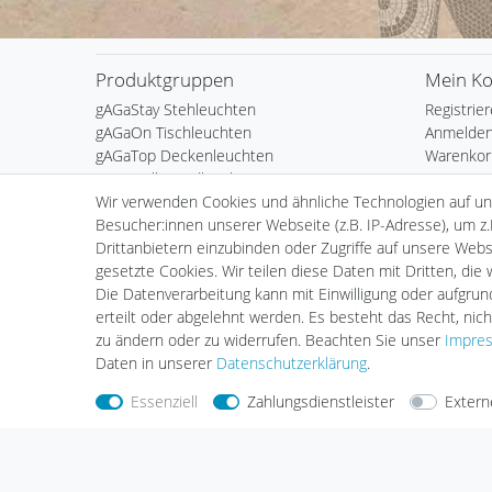
Produktgruppen
Mein K
gAGaStay Stehleuchten
Registrie
gAGaOn Tischleuchten
Anmelde
gAGaTop Deckenleuchten
Warenkor
gAGaWall Wandleuchten
Kasse
Wir verwenden Cookies und ähnliche Technologien auf u
gAGaOut Aussenleuchten
Wunschli
Besucher:innen unserer Webseite (z.B. IP-Adresse), um z.
gAGaGips Gipsleuchten
Drittanbietern einzubinden oder Zugriffe auf unsere Websi
gAGaTime Uhren
gesetzte Cookies. Wir teilen diese Daten mit Dritten, die
Die Datenverarbeitung kann mit Einwilligung oder aufgru
erteilt oder abgelehnt werden. Es besteht das Recht, nich
zu ändern oder zu widerrufen. Beachten Sie unser
Impre
Daten in unserer
Daten­schutz­erklärung
.
Essenziell
Zahlungsdienstleister
Extern
Nehmen Sie
Kontakt
mit uns auf
Zahlungs