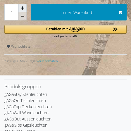
In den Warenkorb
Wunschliste
* inkl. ges. MwSt. zzgl.
Versandkosten
Produktgruppen
gAGaStay Stehleuchten
gAGaOn Tischleuchten
gAGaTop Deckenleuchten
gAGaWall Wandleuchten
gAGaOut Aussenleuchten
gAGaGips Gipsleuchten