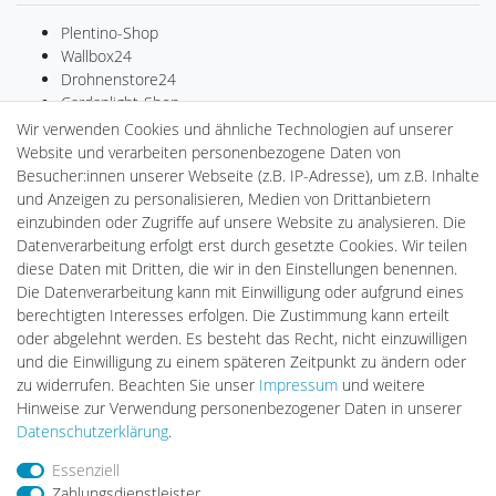
Plentino-Shop
Wallbox24
Drohnenstore24
Cardanlight-Shop
Batteriespeicher
Wir verwenden Cookies und ähnliche Technologien auf unserer
PlentiSolar
Website und verarbeiten personenbezogene Daten von
Gebrauchtlicht
Besucher:innen unserer Webseite (z.B. IP-Adresse), um z.B. Inhalte
Ledkauf
und Anzeigen zu personalisieren, Medien von Drittanbietern
DEYESOLAR
einzubinden oder Zugriffe auf unsere Website zu analysieren. Die
Lightech Connect
Datenverarbeitung erfolgt erst durch gesetzte Cookies. Wir teilen
CardanLight Europe
diese Daten mit Dritten, die wir in den Einstellungen benennen.
FORTIMO LEDs
Die Datenverarbeitung kann mit Einwilligung oder aufgrund eines
LED-RETROSHOP
berechtigten Interesses erfolgen. Die Zustimmung kann erteilt
MeinUSB
oder abgelehnt werden. Es besteht das Recht, nicht einzuwilligen
und die Einwilligung zu einem späteren Zeitpunkt zu ändern oder
zu widerrufen. Beachten Sie unser
Impressum
und weitere
Hinweise zur Verwendung personenbezogener Daten in unserer
Impressum
Daten­schutz­erklärung
AGB
Daten­schutz­erklärung
.
Essenziell
Barrierefreiheitserklärung
Widerrufs­recht
Zahlungsdienstleister