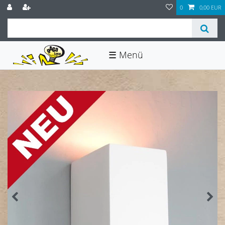
0
0,00 EUR
☰