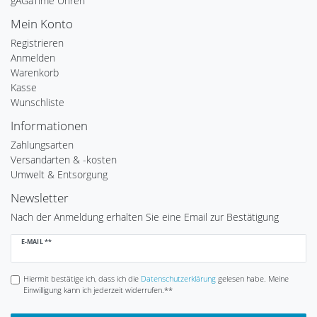
gAGaTime Uhren
Mein Konto
Registrieren
Anmelden
Warenkorb
Kasse
Wunschliste
Informationen
Zahlungsarten
Versandarten & -kosten
Umwelt & Entsorgung
Newsletter
Nach der Anmeldung erhalten Sie eine Email zur Bestätigung
Newsletter
E-MAIL **
Honig
Hiermit bestätige ich, dass ich die
Daten­schutz­erklärung
gelesen habe. Meine
Einwilligung kann ich jederzeit widerrufen.**