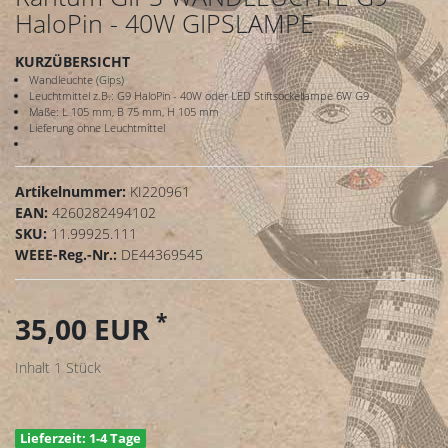
HaloPin - 40W GIPSLAMPE
KURZÜBERSICHT
Wandleuchte (Gips)
Leuchtmittel z.B.: G9 HaloPin - 40W oder LED Stiftsockellampe 6W G9
Maße: L 105 mm, B 75 mm, H 105 mm
Lieferung ohne Leuchtmittel
Artikelnummer:
KI220961
EAN:
4260282494102
SKU:
11.99925.111
WEEE-Reg.-Nr.:
DE44369545
*
35,00 EUR
Inhalt
1
Stück
Lieferzeit: 1-4 Tage