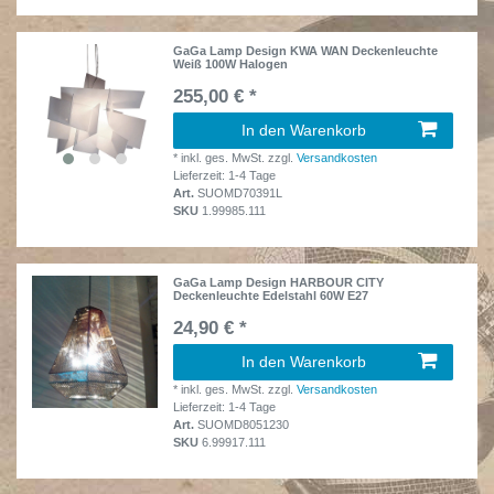
GaGa Lamp Design KWA WAN Deckenleuchte
Weiß 100W Halogen
255,00 € *
In den Warenkorb
*
inkl. ges. MwSt.
zzgl.
Versandkosten
Lieferzeit: 1-4 Tage
Art.
SUOMD70391L
SKU
1.99985.111
GaGa Lamp Design HARBOUR CITY
Deckenleuchte Edelstahl 60W E27
24,90 € *
In den Warenkorb
*
inkl. ges. MwSt.
zzgl.
Versandkosten
Lieferzeit: 1-4 Tage
Art.
SUOMD8051230
SKU
6.99917.111