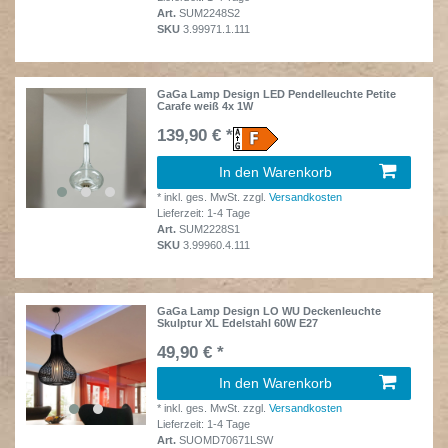
Art.
SUM2248S2
SKU
3.99971.1.111
GaGa Lamp Design LED Pendelleuchte Petite
Carafe weiß 4x 1W
139,90 € *
In den Warenkorb
*
inkl. ges. MwSt.
zzgl.
Versandkosten
Lieferzeit: 1-4 Tage
Art.
SUM2228S1
SKU
3.99960.4.111
GaGa Lamp Design LO WU Deckenleuchte
Skulptur XL Edelstahl 60W E27
49,90 € *
In den Warenkorb
*
inkl. ges. MwSt.
zzgl.
Versandkosten
Lieferzeit: 1-4 Tage
Art.
SUOMD70671LSW