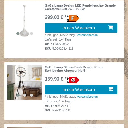
GaGa Lamp Design LED Pendelleuchte Grande
Carafe weiß 3x 2W + 1x 7W
299,00 € *
In den Warenkorb
*
inkl. ges. MwSt.
zzgl.
Versandkosten
Lieferzeit: 1-4 Tage
Art.
SUM2228S2
SKU
5.999228.4.111
GaGa Lamp Steam-Punk Design Retro
Stehleuchte Airpower No.5
159,90 € *
In den Warenkorb
*
inkl. ges. MwSt.
zzgl.
Versandkosten
Lieferzeit: 1-4 Tage
Art.
ROL60215IO
SKU
5.999126.111