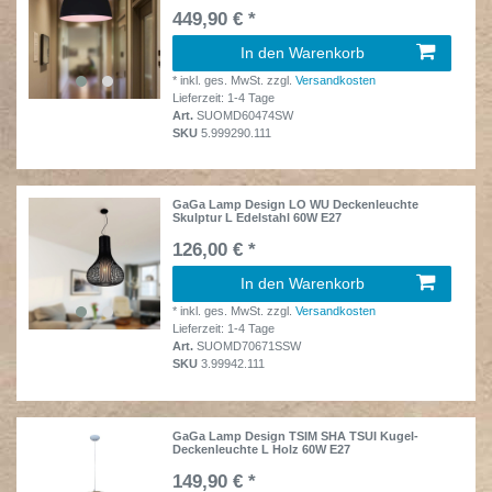
449,90 € *
In den Warenkorb
*
inkl. ges. MwSt.
zzgl.
Versandkosten
Lieferzeit: 1-4 Tage
Art.
SUOMD60474SW
SKU
5.999290.111
GaGa Lamp Design LO WU Deckenleuchte
Skulptur L Edelstahl 60W E27
126,00 € *
In den Warenkorb
*
inkl. ges. MwSt.
zzgl.
Versandkosten
Lieferzeit: 1-4 Tage
Art.
SUOMD70671SSW
SKU
3.99942.111
GaGa Lamp Design TSIM SHA TSUI Kugel-
Deckenleuchte L Holz 60W E27
149,90 € *