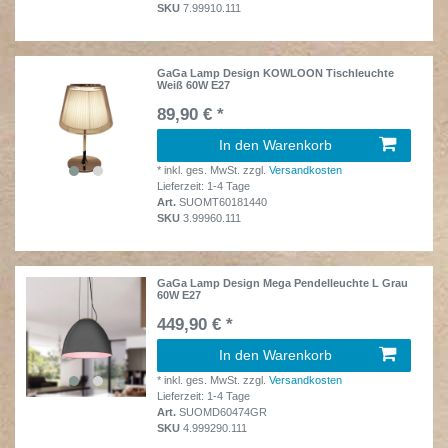
SKU
7.99910.111
GaGa Lamp Design KOWLOON Tischleuchte
Weiß 60W E27
89,90 € *
In den Warenkorb
*
inkl. ges. MwSt.
zzgl.
Versandkosten
Lieferzeit: 1-4 Tage
Art.
SUOMT60181440
SKU
3.99960.111
GaGa Lamp Design Mega Pendelleuchte L Grau
60W E27
449,90 € *
In den Warenkorb
*
inkl. ges. MwSt.
zzgl.
Versandkosten
Lieferzeit: 1-4 Tage
Art.
SUOMD60474GR
SKU
4.999290.111