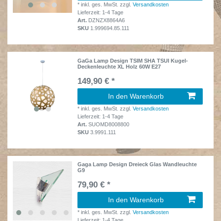
*
inkl. ges. MwSt.
zzgl.
Versandkosten
Lieferzeit: 1-4 Tage
Art.
DZNZX8864A6
SKU
1.999694.85.111
GaGa Lamp Design TSIM SHA TSUI Kugel-
Deckenleuchte XL Holz 60W E27
149,90 € *
In den Warenkorb
*
inkl. ges. MwSt.
zzgl.
Versandkosten
Lieferzeit: 1-4 Tage
Art.
SUOMD8008800
SKU
3.9991.111
Gaga Lamp Design Dreieck Glas Wandleuchte
G9
79,90 € *
In den Warenkorb
*
inkl. ges. MwSt.
zzgl.
Versandkosten
Lieferzeit: 1-4 Tage