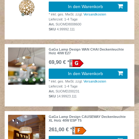
In den Warenkorb
*
inkl. ges. MwSt.
zzgl.
Versandkosten
Lieferzeit: 1-4 Tage
Art.
SUOMD8008600
SKU
4.99992.111
GaGa Lamp Design WAN CHAI Deckenleuchte
Holz 40W E27
69,90 € *
In den Warenkorb
*
inkl. ges. MwSt.
zzgl.
Versandkosten
Lieferzeit: 1-4 Tage
Art.
SUOMD200231
SKU
14.99923.111
GaGa Lamp Design CAUSEWAY Deckenleuchte
XL Holz 40W ESP T5
261,00 € *