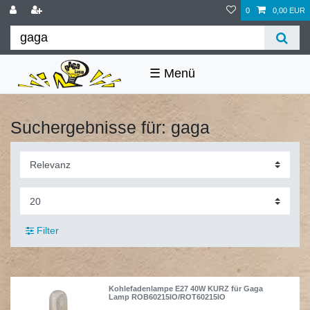
0
0,00 EUR
☰
Suchergebnisse für: gaga
Filter
Kohlefadenlampe E27 40W KURZ für Gaga
Lamp ROB60215IO/ROT60215IO