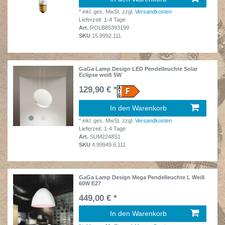
*
inkl. ges. MwSt.
zzgl.
Versandkosten
Lieferzeit: 1-4 Tage
Art.
ROLB85393199
SKU
15.9992.111
GaGa Lamp Design LED Pendelleuchte Solar
Eclipse weiß 5W
129,90 € *
In den Warenkorb
*
inkl. ges. MwSt.
zzgl.
Versandkosten
Lieferzeit: 1-4 Tage
Art.
SUM2248S1
SKU
4.99949.6.111
GaGa Lamp Design Mega Pendelleuchte L Weiß
60W E27
449,00 € *
In den Warenkorb