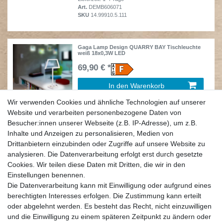
Art.
DEMB606071
SKU
14.99910.5.111
Gaga Lamp Design QUARRY BAY Tischleuchte
weiß 18x0,3W LED
69,90 € *
In den Warenkorb
*
inkl. ges. MwSt.
zzgl.
Versandkosten
Wir verwenden Cookies und ähnliche Technologien auf unserer
Lieferzeit: 1-4 Tage
Website und verarbeiten personenbezogene Daten von
Art.
LCZ674913W
Besucher:innen unserer Webseite (z.B. IP-Adresse), um z.B.
SKU
35.99950.01.111
Inhalte und Anzeigen zu personalisieren, Medien von
Drittanbietern einzubinden oder Zugriffe auf unsere Website zu
analysieren. Die Datenverarbeitung erfolgt erst durch gesetzte
Gaga Lamp Design TSING YI Tischleuchte weiß
18 x 0,3W LED
Cookies. Wir teilen diese Daten mit Dritten, die wir in den
39,90 € *
Einstellungen benennen.
Die Datenverarbeitung kann mit Einwilligung oder aufgrund eines
In den Warenkorb
berechtigten Interesses erfolgen. Die Zustimmung kann erteilt
oder abgelehnt werden. Es besteht das Recht, nicht einzuwilligen
*
inkl. ges. MwSt.
zzgl.
Versandkosten
Lieferzeit: 1-4 Tage
und die Einwilligung zu einem späteren Zeitpunkt zu ändern oder
Art.
LCZ675113W