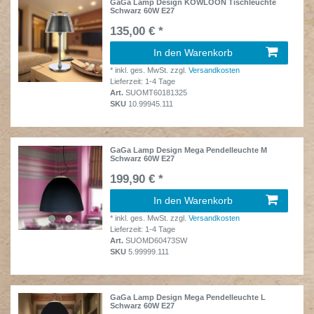
GaGa Lamp Design KOWLOON Tischleuchte
Schwarz 60W E27
135,00 € *
In den Warenkorb
*
inkl. ges. MwSt.
zzgl.
Versandkosten
Lieferzeit: 1-4 Tage
Art.
SUOMT60181325
SKU
10.99945.111
GaGa Lamp Design Mega Pendelleuchte M
Schwarz 60W E27
199,90 € *
In den Warenkorb
*
inkl. ges. MwSt.
zzgl.
Versandkosten
Lieferzeit: 1-4 Tage
Art.
SUOMD60473SW
SKU
5.99999.111
GaGa Lamp Design Mega Pendelleuchte L
Schwarz 60W E27