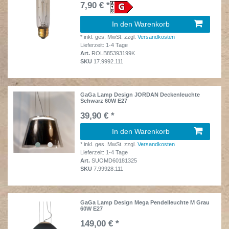
7,90 € *
In den Warenkorb
*
inkl. ges. MwSt.
zzgl.
Versandkosten
Lieferzeit: 1-4 Tage
Art.
ROLB85393199K
SKU
17.9992.111
GaGa Lamp Design JORDAN Deckenleuchte
Schwarz 60W E27
39,90 € *
In den Warenkorb
*
inkl. ges. MwSt.
zzgl.
Versandkosten
Lieferzeit: 1-4 Tage
Art.
SUOMD60181325
SKU
7.99928.111
GaGa Lamp Design Mega Pendelleuchte M Grau
60W E27
149,00 € *