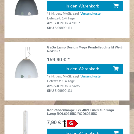
In den Warenkorb
*
inkl. ges. MwSt.
zzgl.
Versandkosten
Lieferzeit: 1-4 Tage
Art.
SUOMD60473GR
SKU
3.99999.111
GaGa Lamp Design Mega Pendelleuchte M Weiß
60W E27
159,90 € *
In den Warenkorb
*
inkl. ges. MwSt.
zzgl.
Versandkosten
Lieferzeit: 1-4 Tage
Art.
SUOMD60473WS
SKU
5.99999.111
Kohlefadenlampe E27 40W LANG für Gaga
Lamp ROL60215IO/ROD60215IO
7,90 € *
In den Warenkorb