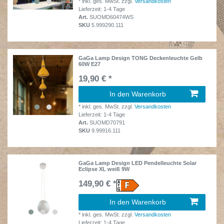
*
inkl. ges. MwSt.
zzgl.
Versandkosten
Lieferzeit: 1-4 Tage
Art.
SUOMD60474WS
SKU
5.999290.111
GaGa Lamp Design TONG Deckenleuchte Gelb
60W E27
19,90 € *
In den Warenkorb
*
inkl. ges. MwSt.
zzgl.
Versandkosten
Lieferzeit: 1-4 Tage
Art.
SUOMD70791
SKU
9.99916.111
GaGa Lamp Design LED Pendelleuchte Solar
Eclipse XL weiß 9W
149,90 € *
In den Warenkorb
*
inkl. ges. MwSt.
zzgl.
Versandkosten
Lieferzeit: 1-4 Tage